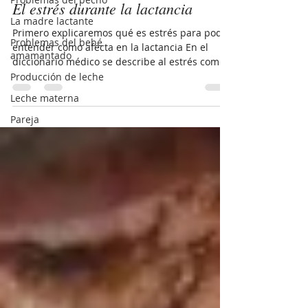
El estrés durante la lactancia
La madre lactante
Primero explicaremos qué es estrés para poder
Problemas del bebé
entender como afecta en la lactancia En el
amamantado
diccionario médico se describe al estrés como
un...
Producción de leche
Leche materna
Pareja