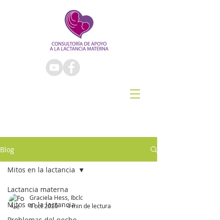
Blog
Mitos en la lactancia
Lactancia materna
Graciela Hess, Ibclc
Mitos en la lactancia
4 oct 2020
4 min de lectura
Problemas del pecho