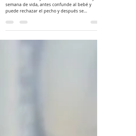
bebé a usar el biberón.
El biberón es mejor introducirlo entre la 4 y 6
semana de vida, antes confunde al bebé y
puede rechazar el pecho y después se
acostumbran...