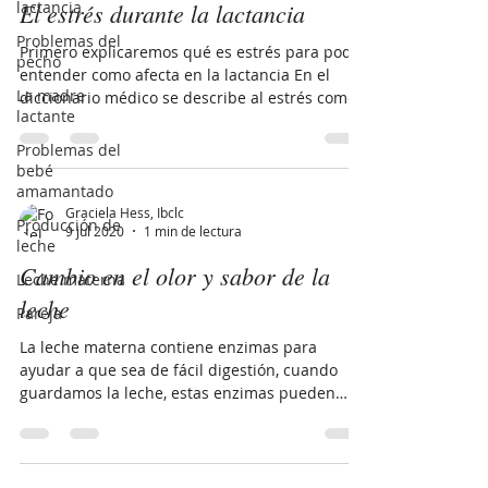
lactancia
El estrés durante la lactancia
Problemas del
Primero explicaremos qué es estrés para poder
pecho
entender como afecta en la lactancia En el
La madre
diccionario médico se describe al estrés como
lactante
un...
Problemas del
bebé
amamantado
Graciela Hess, Ibclc
Producción de
9 jul 2020
1 min de lectura
leche
Cambio en el olor y sabor de la
Leche materna
leche
Pareja
La leche materna contiene enzimas para
ayudar a que sea de fácil digestión, cuando
guardamos la leche, estas enzimas pueden
empezar a...