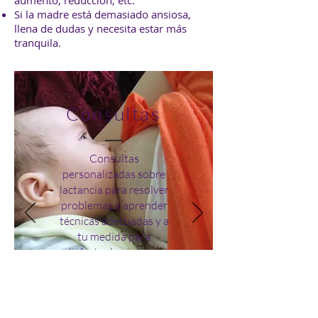
aumento, reducción, etc.
Si la madre está demasiado ansiosa,
llena de dudas y necesita estar más
tranquila.
Consultas
Consultas
personalizadas sobre
lactancia para resolver
problemas y aprender
técnicas adecuadas y a
tu medida para
disfrutar la etapa de
lactancia.