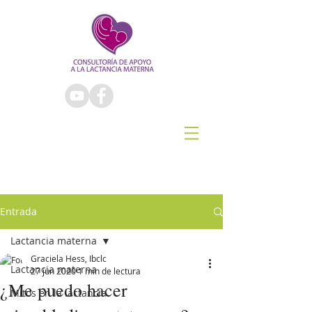
Entrada
Lactancia materna
Graciela Hess, Ibclc
Lactancia materna
27 jun 2020
1 min de lectura
¿Me puedo hacer
Mitos en la lactancia