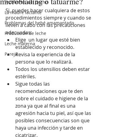
microblading o tatuarme?
Problemas del pecho
Si, puedes hacer cualquiera de estos 
La madre lactante
procedimientos siempre y cuando se 
Problemas del bebé amamantado
lleven a cabo con las precauciones 
adecuadas:
Producción de leche
Elige  un lugar que esté bien 
Leche materna
establecido y reconocido.
Pareja
Revisa la experiencia de la 
persona que lo realizará.
Todos los utensilios deben estar  
estériles. 
Sigue todas las 
recomendaciones que te den 
sobre el cuidado e higiene de la 
zona ya que al final es una 
agresión hacia tu piel, así que las 
posibles consecuencias son que 
haya una infección y tarde en 
cicatrizar. 