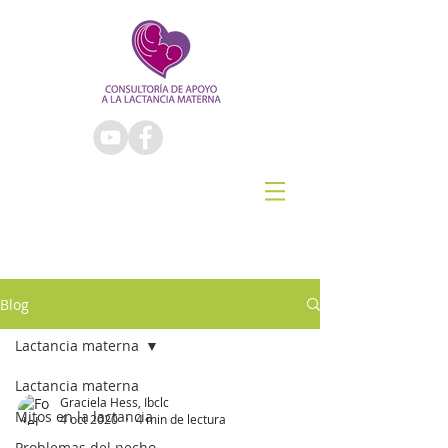
Blog
Lactancia materna
Lactancia materna
Graciela Hess, Ibclc
Mitos en la lactancia
4 oct 2020
4 min de lectura
Problemas del pecho