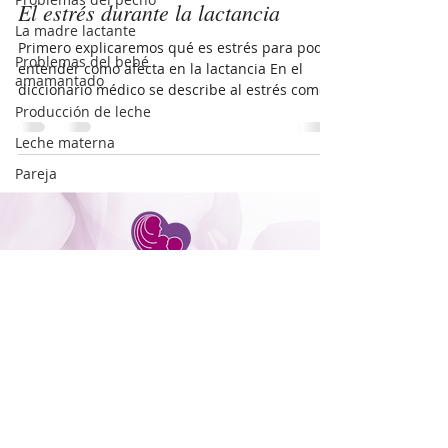
El estrés durante la lactancia
La madre lactante
Primero explicaremos qué es estrés para poder
Problemas del bebé
entender como afecta en la lactancia En el
amamantado
diccionario médico se describe al estrés como
un...
Producción de leche
Leche materna
Pareja
Graciela Hess Carrillo
IBCLC
Tel.
55-6912 6708
Whats app.
55-6912 6708
amamantandomx@gmail.com